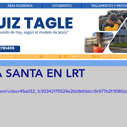
ÁREA ACADÉMICA
ESTUDIANTES
REGLAMENTOS Y PROTO
ALENDARIO EVALUACIONES
SERVICIOS
HORARIOS 2026
CENTRO DE PADRE
 SANTA EN LRT
ic.com/video/45ad32_1c93342175524e2bb9afddcc9c677b2f/1080p