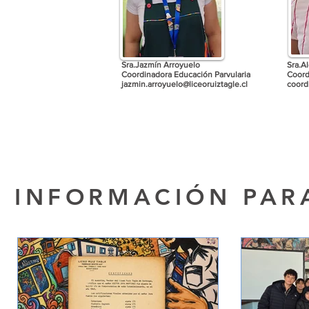
Sra.Jazmín Arroyuelo
Sra.A
Coordinadora Educación Parvularia
Coord
jazmin.arroyuelo@liceoruiztagle.cl
coord
INFORMACIÓN PAR