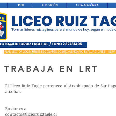
LICEO
FUNDACIÓN
ÁREA ACADÉMICA
PLAN LECTOR 2026
ÚTILES ESCOLARES 2026
CALENDARIO EVALUACIONES
SERV
TRABAJA EN LRT
El Liceo Ruiz Tagle pertenece al Arzobispado de Santiag
auxiliar.
Enviar cv a
contacto@liceoruiztagle.cl