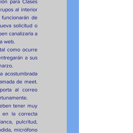
ión para Clases 
upos al interior 
funcionarán de 
eva solicitud o 
en canalizarla a 
na web.
 tal como ocurre 
ntregarán a sus 
marzo. 
ra acostumbrada 
lamada de meet. 
orta al correo 
ortunamente.
deben tener muy 
en la correcta 
nca, pulcritud, 
dida, micrófono 