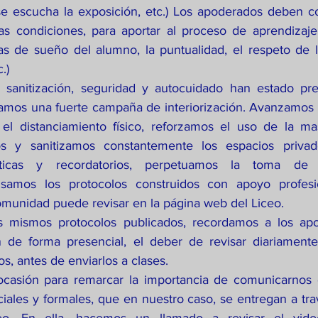
 se escucha la exposición, etc.) Los apoderados deben 
s condiciones, para aportar al proceso de aprendizaje 
as de sueño del alumno, la puntualidad, el respeto de l
.) 
e sanitización, seguridad y autocuidado han estado pre
os una fuerte campaña de interiorización. Avanzamos en
l distanciamiento físico, reforzamos el uso de la masc
s y sanitizamos constantemente los espacios privad
ticas y recordatorios, perpetuamos la toma de 
isamos los protocolos construidos con apoyo profesi
omunidad puede revisar en la página web del Liceo.
s mismos protocolos publicados, recordamos a los apo
 de forma presencial, el deber de revisar diariamente 
os, antes de enviarlos a clases.
ocasión para remarcar la importancia de comunicarnos e
ciales y formales, que en nuestro caso, se entregan a tra