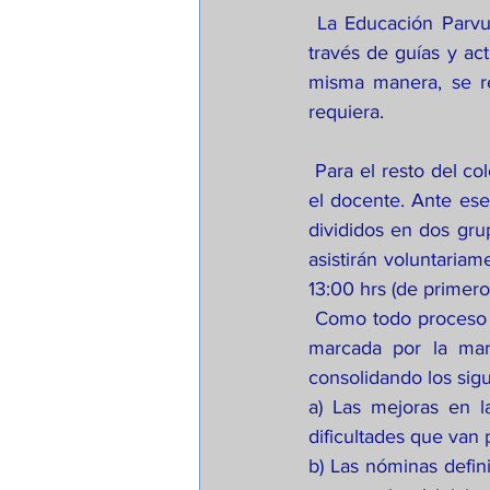
 La Educación Parvularia se integra a clases presenciales y trabajo a distancia voluntario, a 
través de guías y act
misma manera, se re
requiera.
 Para el resto del colegio, el aforo de las salas de clases permite un máximo 18 alumnos, más 
el docente. Ante ese
divididos en dos gru
asistirán voluntariam
13:00 hrs (de primero
 Como todo proceso de adaptación, la semana que se inició este lunes 1 de Marzo ha estado 
marcada por la marc
consolidando los sig
a) Las mejoras en l
dificultades que van
b) Las nóminas defini