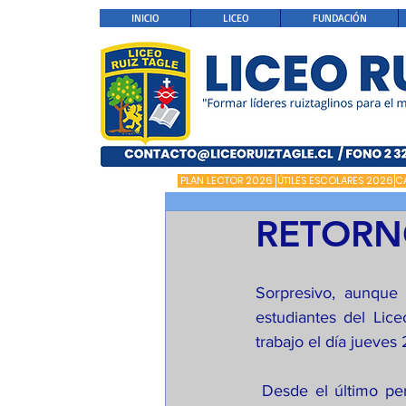
INICIO
LICEO
FUNDACIÓN
PLAN LECTOR 2026
ÚTILES ESCOLARES 2026
C
RETORNO
Sorpresivo, aunque 
estudiantes del Lic
trabajo el día jueves
 Desde el último período lectivo del 2020, el Liceo ha comenzado una fuerte inversión en 