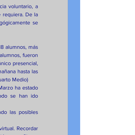
 requiera. De la 
gógicamente se 
alumnos, fueron 
ico presencial, 
mañana hasta las 
uarto Medio)
odo se han ido 
o las posibles 
irtual. Recordar 