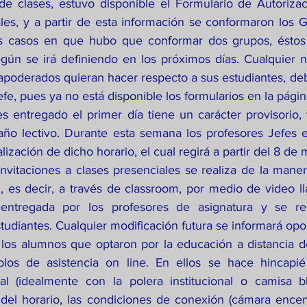
 de clases, estuvo disponible el Formulario de Autorizac
les, y a partir de esta información se conformaron los Gr
os casos en que hubo que conformar dos grupos, éstos 
gún se irá definiendo en los próximos días. Cualquier nu
 apoderados quieran hacer respecto a sus estudiantes, deb
efe, pues ya no está disponible los formularios en la pági
es entregado el primer día tiene un carácter provisorio,
 año lectivo. Durante esta semana los profesores Jefes e
ización de dicho horario, el cual regirá a partir del 8 de 
 invitaciones a clases presenciales se realiza de la mane
 es decir, a través de classroom, por medio de video l
entregada por los profesores de asignatura y se rep
estudiantes. Cualquier modificación futura se informará op
 los alumnos que optaron por la educación a distancia 
olos de asistencia on line. En ellos se hace hincapié 
l (idealmente con la polera institucional o camisa bla
o del horario, las condiciones de conexión (cámara encen