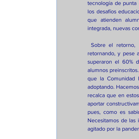
tecnología de punta 
los desafíos educaci
que atienden alumn
integrada, nuevas con
 Sobre el retorno, las primeras estimaciones proyectaban un 30% máximo de alumnos 
retornando, y pese a
superaron el 60% de
alumnos preinscritos.
que la Comunidad E
adoptando. Hacemos ca
recalca que en estos
aportar constructiva
pues, como es sabid
Necesitamos de las 
agitado por la pandem