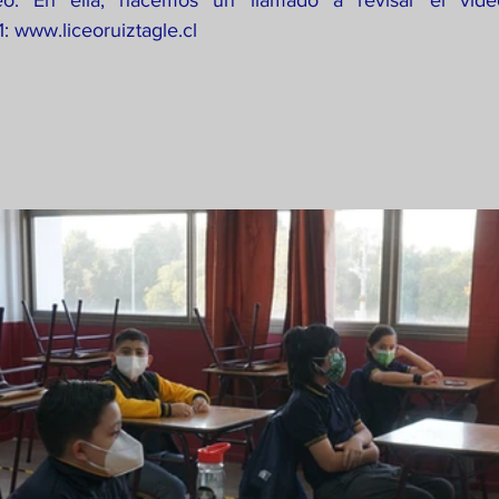
ceo. En ella, hacemos un llamado a revisar el vide
 www.liceoruiztagle.cl