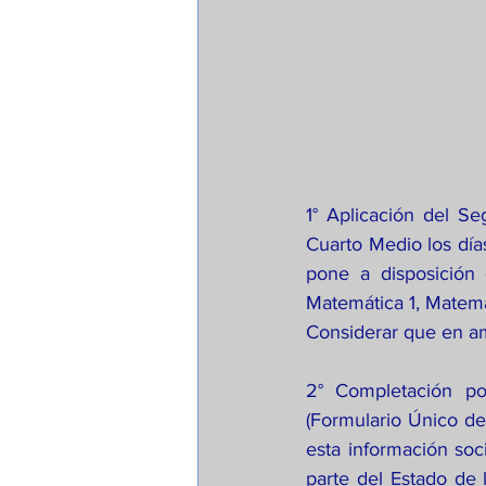
1° Aplicación del S
Cuarto Medio los día
pone a disposición 
Matemática 1, Matemát
Considerar que en amb
2° Completación po
(Formulario Único de 
esta información soc
parte del Estado de l