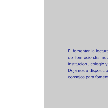
El fomentar la lectur
de fomracion.Es nue
institucion , colegio
Dejamos a disposició
consejos para foment