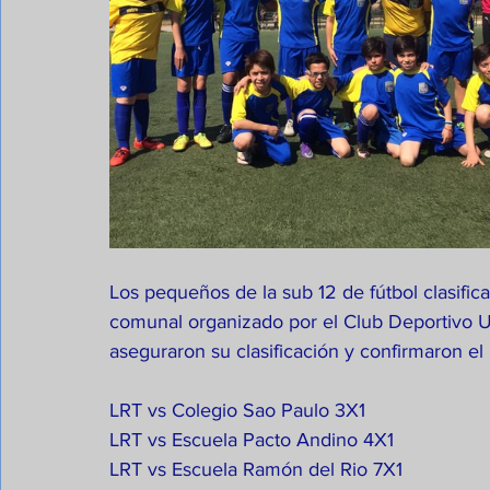
Los pequeños de la sub 12 de fútbol clasific
comunal organizado por el Club Deportivo Uni
aseguraron su clasificación y confirmaron el
LRT vs Colegio Sao Paulo 3X1
LRT vs Escuela Pacto Andino 4X1
LRT vs Escuela Ramón del Rio 7X1