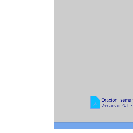
Oración_seman
Descargar PDF •