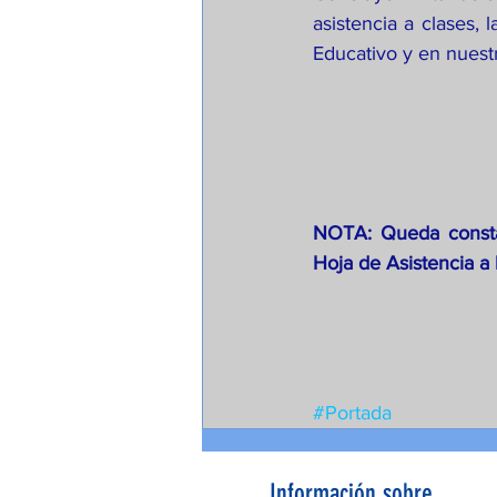
asistencia a clases, 
Educativo y en nuest
NOTA: Queda const
Hoja de Asistencia a
#Portada
Información sobre