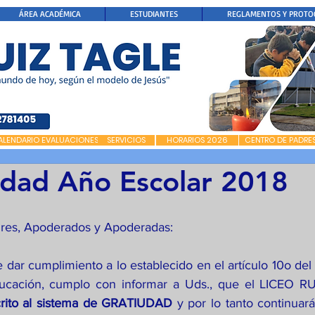
ÁREA ACADÉMICA
ESTUDIANTES
REGLAMENTOS Y PROTO
ALENDARIO EVALUACIONES
SERVICIOS
HORARIOS 2026
CENTRO DE PADRE
dad Año Escolar 2018
res, Apoderados y Apoderadas:
e dar cumplimiento a lo establecido en el artículo 10o de
ducación, cumplo con informar a Uds., que el LICEO R
crito al sistema de GRATIUDAD
 y por lo tanto continuará