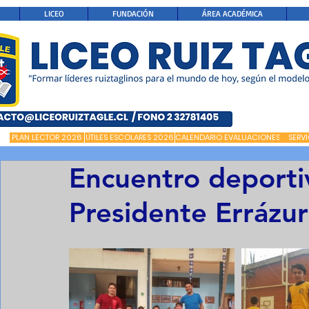
LICEO
FUNDACIÓN
ÁREA ACADÉMICA
PLAN LECTOR 2026
ÚTILES ESCOLARES 2026
CALENDARIO EVALUACIONES
SERV
Encuentro deportiv
Presidente Errázu