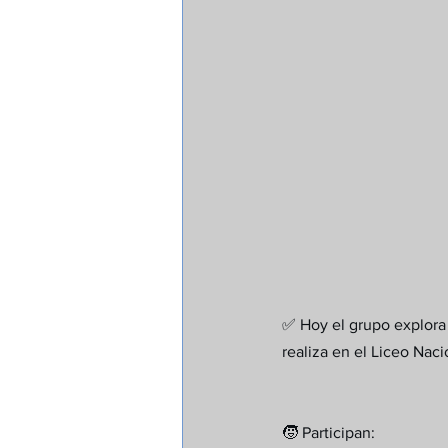
✅ Hoy el grupo explora 
realiza en el Liceo Nac
🧒 Participan: