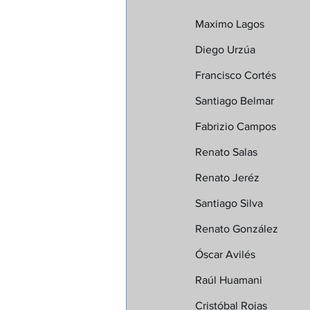
Maximo Lagos
Diego Urzúa
Francisco Cortés
Santiago Belmar
Fabrizio Campos
Renato Salas
Renato Jeréz
Santiago Silva
Renato González
Óscar Avilés
Raúl Huamani
Cristóbal Rojas